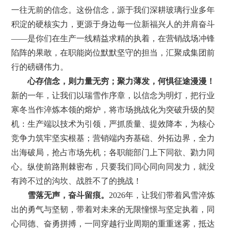
一往无前的信念。这份信念，源于我们深耕玻璃行业多年
积淀的硬核实力，更源于身边每一位新福兴人的并肩奋斗
——是你们在生产一线精益求精的执着，在营销战场冲锋
陷阵的果敢，在职能岗位默默坚守的担当，汇聚成集团前
行的磅礴
伟力
。
心
存
信念，
则
力量
无穷
；
聚力薄发
，何惧征途漫漫！
新的一年，让我们以瑞雪作序章，以信念为明灯，把行业
寒冬当作淬炼本领的熔炉，将市场挑战化为突破升级的契
机：生产端以
技术为引领，
严
抓
质量、提效降本，为核心
竞争力筑牢坚实根基；营销端
内夯基础、外拓边界，全力
出海破局，抢占
市场先机；各职能部门
上下同欲、勠力同
心
。纵使前路荆棘密布，只要我们
同心同向同发力
，就没
有跨不过的沟坎
、
战胜不了的挑战！
雪落无声，奋斗留痕。
2026年，让我们带着风雪淬炼
出的勇气与坚韧，带着对未来的无限憧憬与坚定执着，同
心同德、奋勇拼搏，一同穿越行业周期的重重迷雾，抵达