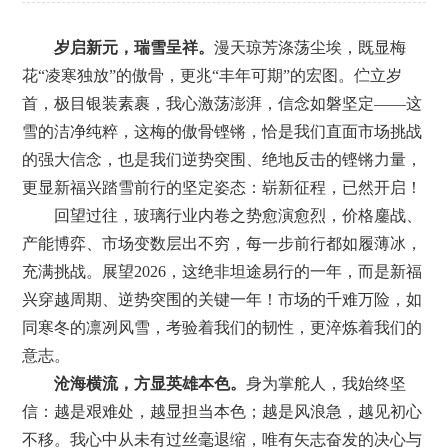
岁启新元，瑞雪呈祥。
漫天琼芳涤荡尘埃，既
显
梅
花
“凌寒独放”的傲骨，更兆“丰年可期”的宏图。伫立岁
首，极目银装素裹，
我心激荡
澎湃，信念如磐
坚定
——这
雪的洁净纯粹，这梅的傲骨铿锵，恰是我们直面市场挑战
的
强大
信念
，
也
是我们逆势突围、绝地反击的铿锵力量，
更
显
新福兴踏雪
前
行的坚定姿态：崭新征程
，
已然开启！
回望过往，玻璃行业内卷之势愈演愈烈，价格鏖战、
产能博弈、市场变数层出不穷，每一步前行都如履薄冰
，
充满挑战
。展望
2026，这绝非坦途易行的一年，而是
新福
兴
穿越周期、
逆势
突围
的关键一
年
！市场的千难万险，如
同寒冬的凛冽风雪，考验着我们的韧性，
更淬炼
着我们的
意志。
沧海横流，方显英雄本色。
身为掌舵人，我始终坚
信：越是艰难处，越显担当本色；越是风浪急，越见初心
不移。我心中从未有过丝毫退缩，唯有矢志奋发的决心与