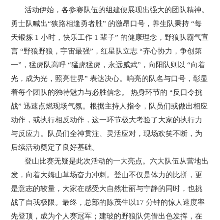
活动伊始，各参赛队伍的组建便展现出强大的团队精神。
勇士队喊出
“狭路相逢勇者胜” 的激昂口号，养生队秉持 “每
天锻炼 1 小时，快乐工作 1 辈子” 的健康理念，野狼队霸气宣
言 “野狼野狼，宇宙最强”，红星队立志 “齐心协力，争创第
一”，猛虎队高呼 “猛虎猛虎，永远威武”，向阳队则以 “向着
光，成为光，照亮世界” 表达决心。响亮的队名与口号，彰显
着每个团队的独特魅力与必胜信念。 热身环节的 “反口令挑
战” 迅速点燃现场气氛。根据主持人指令，队员们或做出相应
动作，或执行相反动作，这一环节极大考验了大家的执行力
与反应力。队员们全神贯注、灵活应对，现场欢笑不断，为
后续活动奠定了良好基础。
登山比赛无疑是此次活动的一大亮点。六大队伍从营地出
发，向着大姆山草场奋力冲刺。登山不仅是体力的比拼，更
是意志的较量，大家在感受大自然壮丽与宁静的同时，也挑
战了自我极限。最终，总部的陈茂生以
17 分钟的惊人速度率
先登顶，成为个人赛冠军；建玻的野狼队凭借出色发挥，在