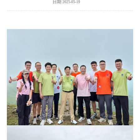
日期:
2025-05-19